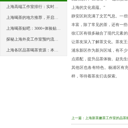
上海高端工作室排行：实时更新的嫩茶榜单，紧跟潮流不落伍
上海的文化底蕴。”
静安区则充满了文艺气息。一些
上海喝茶的地方推荐，开启妹子之旅
丰富，除了常见的茶，还有一些
上海喝茶贴吧：3000+体验贴的干货库
徐汇区有很多融合了现代元素的
探秘上海外卖工作室预约流程，超详细！
让茶友深入了解茶文化。茶友王
上海各区品茶喝茶资源：本地茶友的共享宝典
浦东新区作为新兴区域，有不少
点搭配，提升品茶体验。赵先生
其他区也各有特色。杨浦区有
样，等待着茶友们去探索。
上一篇：
上海新茶嫩茶工作室的品茶